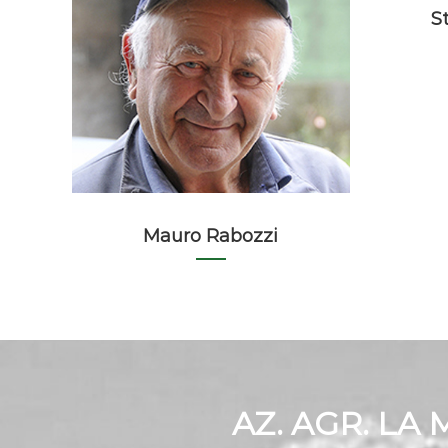
S
Mauro Rabozzi
AZ. AGR. LA