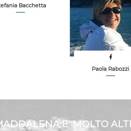
tefania Bacchetta
Paola Rabozzi
 MADDALENA E' MOLTO ALT