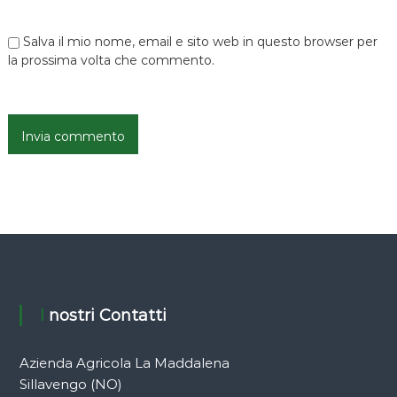
l
Salva il mio nome, email e sito web in questo browser per
la prossima volta che commento.
i
I nostri Contatti
Azienda Agricola La Maddalena
Sillavengo (NO)