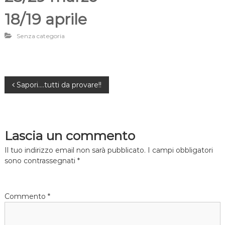
18/19 aprile
Senza categoria
N
Sapori….tutti da provare!!
a
v
Lascia un commento
i
Il tuo indirizzo email non sarà pubblicato.
I campi obbligatori
sono contrassegnati
*
g
a
Commento
*
z