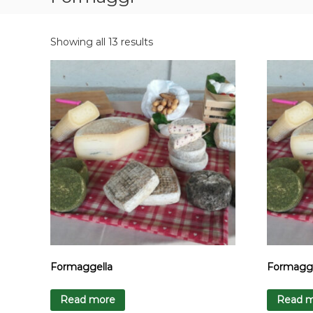
Showing all 13 results
Formaggella
Formagge
Read more
Read 