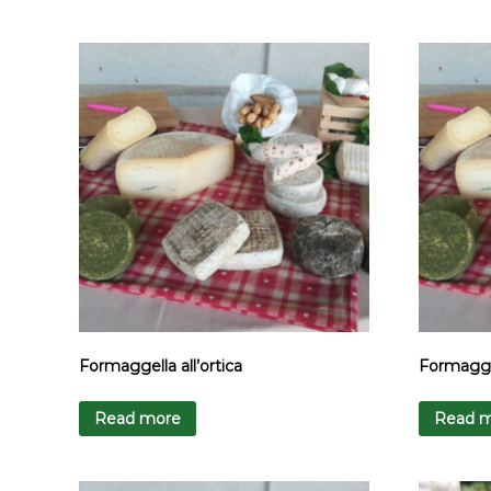
Formaggella all’ortica
Formaggel
Read more
Read 