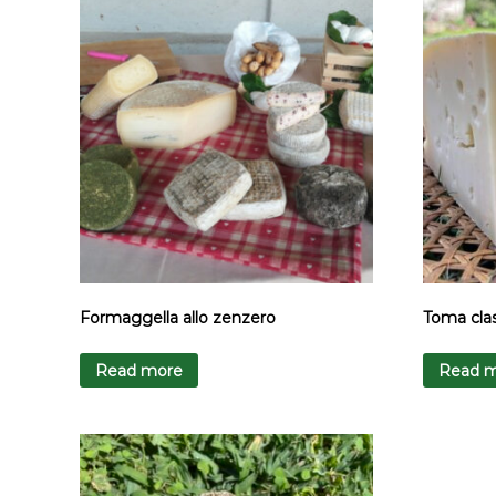
Formaggella allo zenzero
Toma clas
Read more
Read 