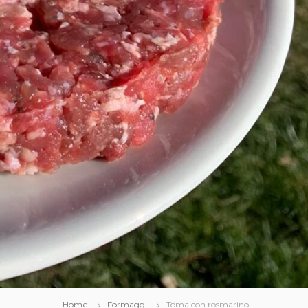
Home
Formaggi
Toma con rosmarino