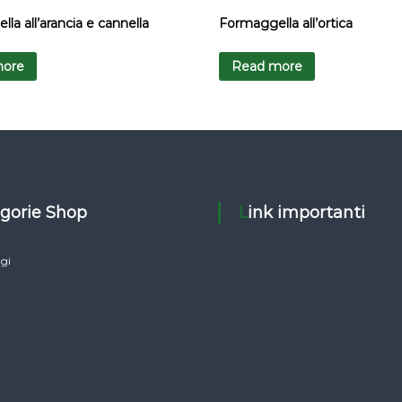
la all’arancia e cannella
Formaggella all’ortica
more
Read more
egorie Shop
Link importanti
gi