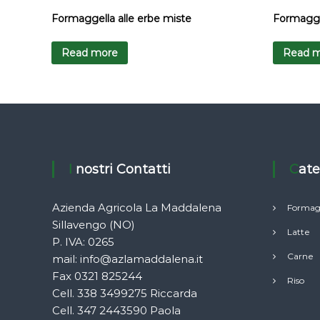
Formaggella alle erbe miste
Formaggel
Read more
Read 
I nostri Contatti
Cat
Azienda Agricola La Maddalena
Formag
Sillavengo (NO)
Latte
P. IVA: 0265
Carne
mail:
info@azlamaddalena.it
Fax 0321 825244
Riso
Cell. 338 3499275 Riccarda
Cell. 347 2443590 Paola